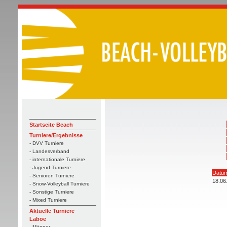
Startseite Beach
Turniere/Ergebnisse
- DVV Turniere
- Landesverband
- internationale Turniere
- Jugend Turniere
Datu
- Senioren Turniere
18.06
- Snow-Volleyball Turniere
- Sonstige Turniere
- Mixed Turniere
Aktuelle Turniere
Laboe
- Männer