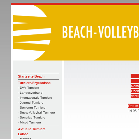
Startseite Beach
Turniere/Ergebnisse
Name
- DVV Turniere
Lize
- Landesverband
Verei
- internationale Turniere
- Jugend Turniere
Datum
- Senioren Turniere
14.05.
- Snow-Volleyball Turniere
- Sonstige Turniere
- Mixed Turniere
Aktuelle Turniere
Laboe
- Männer