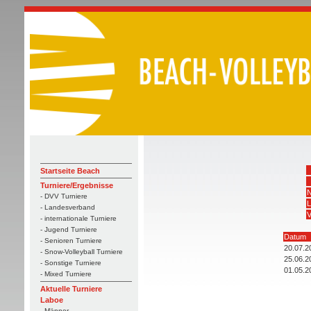
Startseite Beach
Turniere/Ergebnisse
N
- DVV Turniere
L
- Landesverband
V
- internationale Turniere
- Jugend Turniere
Datum
- Senioren Turniere
20.07.2
- Snow-Volleyball Turniere
25.06.2
- Sonstige Turniere
01.05.2
- Mixed Turniere
Aktuelle Turniere
Laboe
- Männer