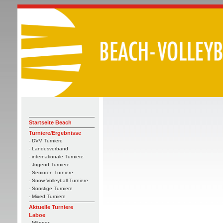
Startseite Beach
Turniere/Ergebnisse
- DVV Turniere
- Landesverband
- internationale Turniere
- Jugend Turniere
- Senioren Turniere
- Snow-Volleyball Turniere
- Sonstige Turniere
- Mixed Turniere
Aktuelle Turniere
Laboe
- Männer