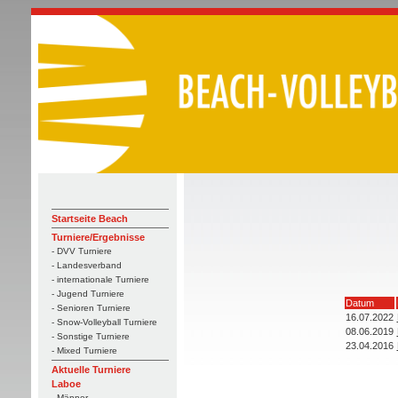
Startseite Beach
Turniere/Ergebnisse
- DVV Turniere
- Landesverband
- internationale Turniere
- Jugend Turniere
Datum
- Senioren Turniere
16.07.2022
- Snow-Volleyball Turniere
08.06.2019
- Sonstige Turniere
23.04.2016
- Mixed Turniere
Aktuelle Turniere
Laboe
- Männer