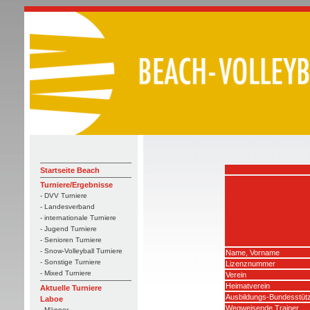
Startseite Beach
Turniere/Ergebnisse
- DVV Turniere
- Landesverband
- internationale Turniere
- Jugend Turniere
- Senioren Turniere
- Snow-Volleyball Turniere
Name, Vorname
- Sonstige Turniere
Lizenznummer
- Mixed Turniere
Verein
Heimatverein
Aktuelle Turniere
Ausbildungs-Bundesstüt
Laboe
Wegweisende Trainer
- Männer