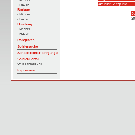
aktueller Stützpunkt
- Frauen
Borkum
D
- Männer
29
- Frauen
Hamburg
- Männer
- Frauen
Ranglisten
Spielersuche
Schiedsrichter-lehrgänge
Spieler/Portal
Onlineanmeldung
Impressum