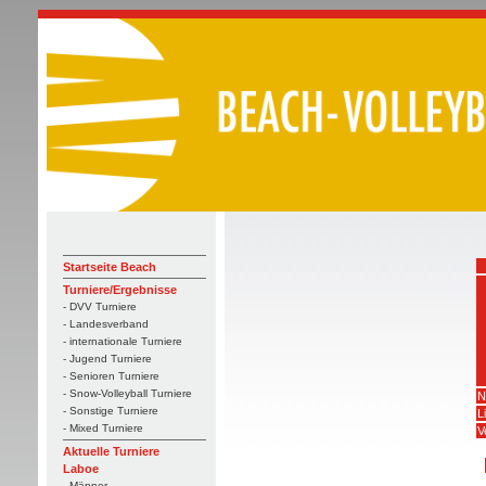
Startseite Beach
Turniere/Ergebnisse
- DVV Turniere
- Landesverband
- internationale Turniere
- Jugend Turniere
- Senioren Turniere
- Snow-Volleyball Turniere
N
- Sonstige Turniere
L
- Mixed Turniere
V
Aktuelle Turniere
Laboe
- Männer