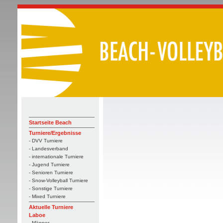
Startseite Beach
Turniere/Ergebnisse
- DVV Turniere
- Landesverband
- internationale Turniere
- Jugend Turniere
- Senioren Turniere
- Snow-Volleyball Turniere
- Sonstige Turniere
- Mixed Turniere
Aktuelle Turniere
Laboe
- Männer