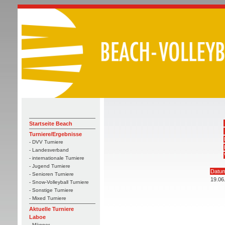
Startseite Beach
Turniere/Ergebnisse
- DVV Turniere
- Landesverband
- internationale Turniere
- Jugend Turniere
Datu
- Senioren Turniere
19.06
- Snow-Volleyball Turniere
- Sonstige Turniere
- Mixed Turniere
Aktuelle Turniere
Laboe
- Männer