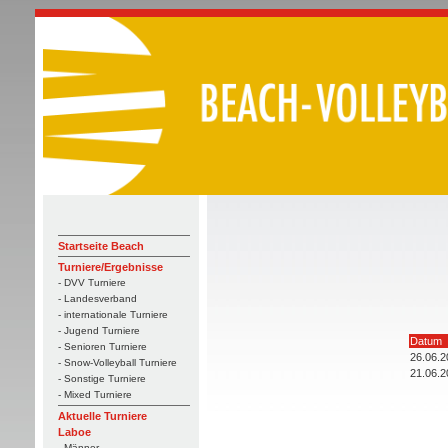
Startseite Beach
Turniere/Ergebnisse
- DVV Turniere
- Landesverband
- internationale Turniere
- Jugend Turniere
Datum
- Senioren Turniere
26.06.2
- Snow-Volleyball Turniere
21.06.2
- Sonstige Turniere
- Mixed Turniere
Aktuelle Turniere
Laboe
- Männer