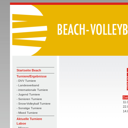
Startseite Beach
Turniere/Ergebnisse
- DVV Turniere
- Landesverband
- internationale Turniere
- Jugend Turniere
Da
- Senioren Turniere
11.
- Snow-Volleyball Turniere
22.
- Sonstige Turniere
14.
- Mixed Turniere
Aktuelle Turniere
Laboe
- Männer