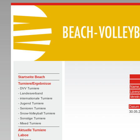
Startseite Beach
Turniere/Ergebnisse
Name,
- DVV Turniere
Lizen
- Landesverband
Verein
- internationale Turniere
- Jugend Turniere
Datum
- Senioren Turniere
30.05.
- Snow-Volleyball Turniere
- Sonstige Turniere
- Mixed Turniere
Aktuelle Turniere
Laboe
- Männer