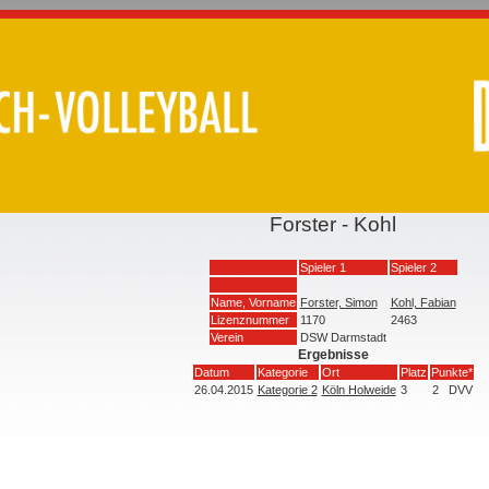
Forster - Kohl
Spieler 1
Spieler 2
Name, Vorname
Forster, Simon
Kohl, Fabian
Lizenznummer
1170
2463
Verein
DSW Darmstadt
Ergebnisse
Datum
Kategorie
Ort
Platz
Punkte*
26.04.2015
Kategorie 2
Köln Holweide
3
2
DVV