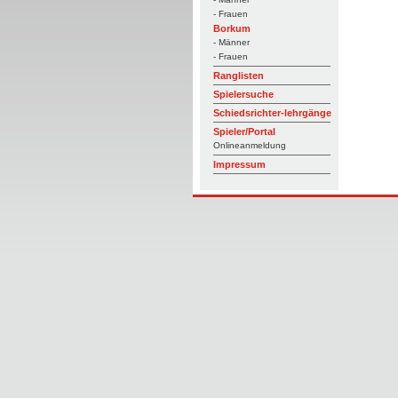
- Frauen
Borkum
- Männer
- Frauen
Ranglisten
Spielersuche
Schiedsrichter-lehrgänge
Spieler/Portal
Onlineanmeldung
Impressum