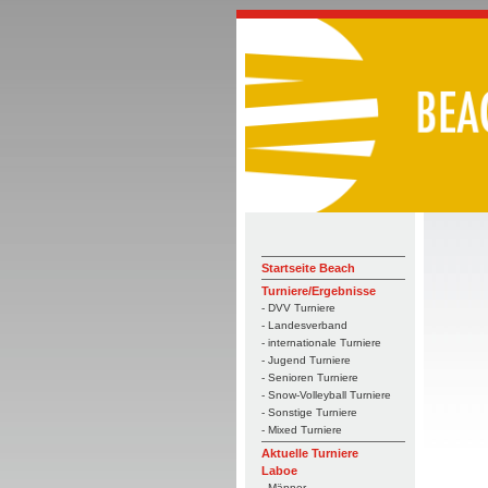
Startseite Beach
Turniere/Ergebnisse
- DVV Turniere
- Landesverband
- internationale Turniere
- Jugend Turniere
- Senioren Turniere
- Snow-Volleyball Turniere
- Sonstige Turniere
- Mixed Turniere
Aktuelle Turniere
Laboe
- Männer