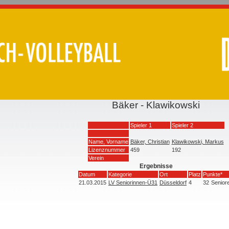
Bäker - Klawikowski
Spieler 1
Spieler 2
Name, Vorname
Bäker, Christian
Klawikowski, Markus
Lizenznummer
459
192
Verein
Ergebnisse
Datum
Kategorie
Ort
Platz
Punkte*
21.03.2015
LV Seniorinnen-Ü31
Düsseldorf
4
32
Senior