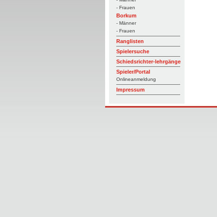
- Frauen
Borkum
- Männer
- Frauen
Ranglisten
Spielersuche
Schiedsrichter-lehrgänge
Spieler/Portal
Onlineanmeldung
Impressum