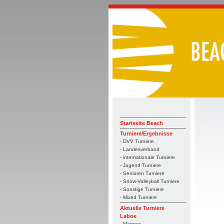
Startseite Beach
Turniere/Ergebnisse
- DVV Turniere
- Landesverband
- internationale Turniere
- Jugend Turniere
- Senioren Turniere
- Snow-Volleyball Turniere
- Sonstige Turniere
- Mixed Turniere
Aktuelle Turniere
Laboe
- Männer