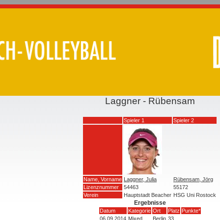
Laggner - Rübensam
Spieler 1
Spieler 2
Name, Vorname
Laggner, Julia
Rübensam, Jörg
Lizenznummer
54463
55172
Verein
Hauptstadt Beacher
HSG Uni Rostock
Ergebnisse
Datum
Kategorie
Ort
Platz
Punkte*
06.09.2014
Mixed
Berlin
33