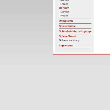
- Frauen
Borkum
- Männer
- Frauen
Ranglisten
Spielersuche
Schiedsrichter-lehrgänge
Spieler/Portal
Onlineanmeldung
Impressum