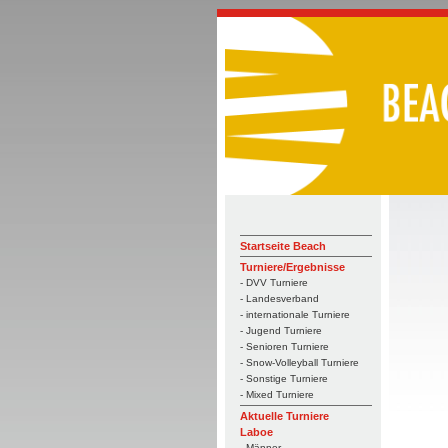
Startseite Beach
Turniere/Ergebnisse
- DVV Turniere
- Landesverband
- internationale Turniere
- Jugend Turniere
- Senioren Turniere
- Snow-Volleyball Turniere
- Sonstige Turniere
- Mixed Turniere
Aktuelle Turniere
Laboe
- Männer