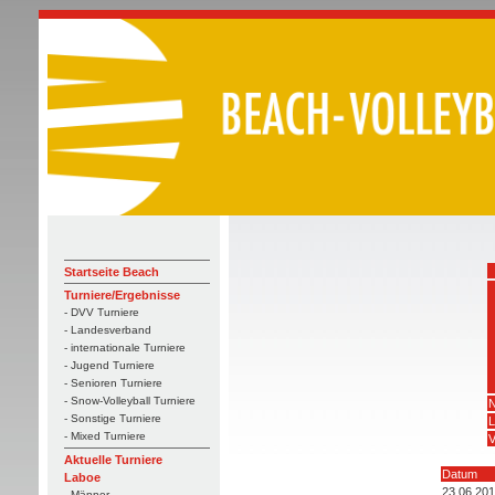
Startseite Beach
Turniere/Ergebnisse
- DVV Turniere
- Landesverband
- internationale Turniere
- Jugend Turniere
- Senioren Turniere
- Snow-Volleyball Turniere
N
- Sonstige Turniere
L
- Mixed Turniere
V
Aktuelle Turniere
Datum
Laboe
23.06.20
- Männer