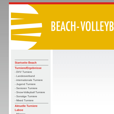
Startseite Beach
Turniere/Ergebnisse
- DVV Turniere
- Landesverband
- internationale Turniere
- Jugend Turniere
- Senioren Turniere
- Snow-Volleyball Turniere
- Sonstige Turniere
- Mixed Turniere
Aktuelle Turniere
Laboe
- Männer