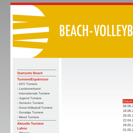
Startseite Beach
Turniere/Ergebnisse
- DVV Turniere
- Landesverband
- internationale Turniere
- Jugend Turniere
Datum
- Senioren Turniere
06.08.
- Snow-Volleyball Turniere
18.06.
- Sonstige Turniere
26.05.
- Mixed Turniere
22.04.
Aktuelle Turniere
28.05.
Laboe
01.05.
- Männer