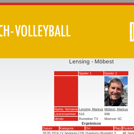
Lensing - Möbest
Spieler 1
Spieler 2
Name, Vorname
Lensing, Markus
Möbest, Markus
Lizenznummer
516
698
Verein
Rumelner TV
Moerser SC
Ergebnisse
Datum
Kategorie
Ort
Platz
Punkte*
28.05.2014
LV Senioren-Ü35
Duisburg (Rumeln)
5
48
Seni