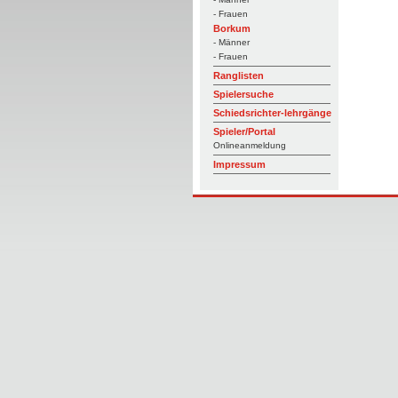
- Frauen
Borkum
- Männer
- Frauen
Ranglisten
Spielersuche
Schiedsrichter-lehrgänge
Spieler/Portal
Onlineanmeldung
Impressum