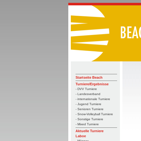
Startseite Beach
Turniere/Ergebnisse
- DVV Turniere
- Landesverband
- internationale Turniere
- Jugend Turniere
- Senioren Turniere
- Snow-Volleyball Turniere
- Sonstige Turniere
- Mixed Turniere
Aktuelle Turniere
Laboe
- Männer