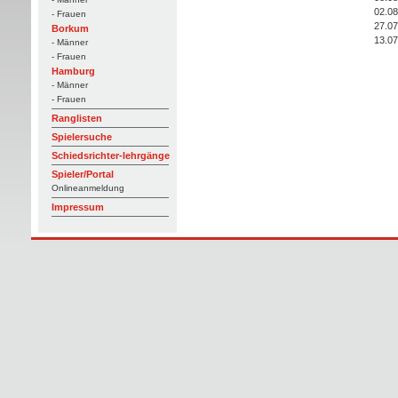
02.08
- Frauen
27.07
Borkum
13.07
- Männer
- Frauen
Hamburg
- Männer
- Frauen
Ranglisten
Spielersuche
Schiedsrichter-lehrgänge
Spieler/Portal
Onlineanmeldung
Impressum