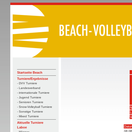
Startseite Beach
Turniere/Ergebnisse
- DVV Turniere
- Landesverband
- internationale Turniere
- Jugend Turniere
- Senioren Turniere
- Snow-Volleyball Turniere
N
- Sonstige Turniere
L
- Mixed Turniere
V
Aktuelle Turniere
Datu
Laboe
08.08
- Männer