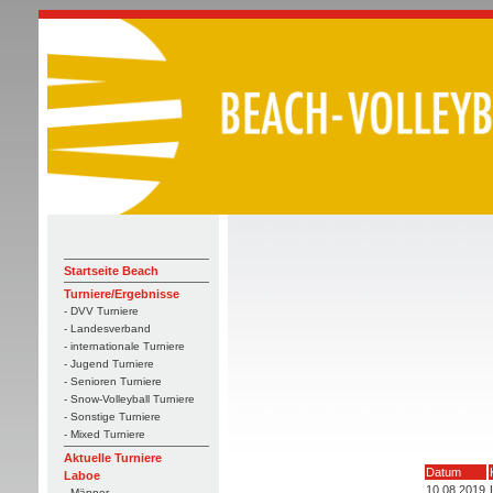
Startseite Beach
Turniere/Ergebnisse
- DVV Turniere
- Landesverband
- internationale Turniere
- Jugend Turniere
- Senioren Turniere
- Snow-Volleyball Turniere
- Sonstige Turniere
- Mixed Turniere
Aktuelle Turniere
Datum
Laboe
10.08.2019
- Männer