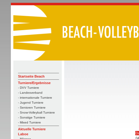
Startseite Beach
Turniere/Ergebnisse
- DVV Turniere
- Landesverband
- internationale Turniere
- Jugend Turniere
- Senioren Turniere
- Snow-Volleyball Turniere
- Sonstige Turniere
- Mixed Turniere
Aktuelle Turniere
D
Laboe
04
- Männer