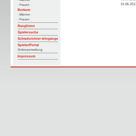
15.06.201
- Frauen
Borkum
- Männer
- Frauen
Ranglisten
Spielersuche
Schiedsrichter-lehrgänge
Spieler/Portal
Onlineanmeldung
Impressum