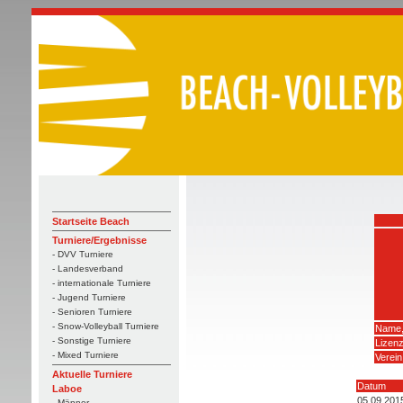
Startseite Beach
Turniere/Ergebnisse
- DVV Turniere
- Landesverband
- internationale Turniere
- Jugend Turniere
- Senioren Turniere
- Snow-Volleyball Turniere
Name,
- Sonstige Turniere
Lizen
- Mixed Turniere
Verein
Aktuelle Turniere
Datum
Laboe
05.09.201
- Männer