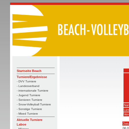
Startseite Beach
Turniere/Ergebnisse
- DVV Turniere
- Landesverband
- internationale Turniere
- Jugend Turniere
- Senioren Turniere
- Snow-Volleyball Turniere
Nam
- Sonstige Turniere
Liz
- Mixed Turniere
Ver
Aktuelle Turniere
Dat
Laboe
06.0
- Männer