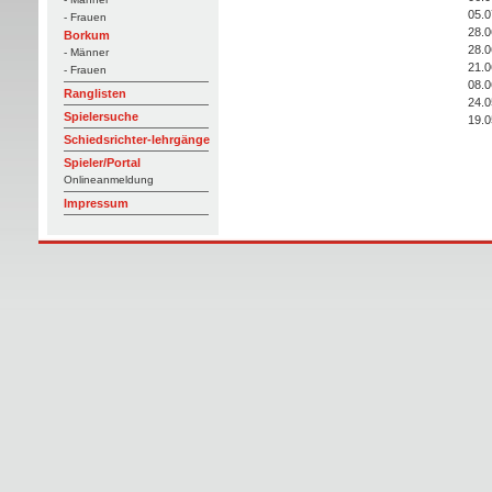
05.0
- Frauen
28.0
Borkum
28.0
- Männer
21.0
- Frauen
08.0
Ranglisten
24.0
Spielersuche
19.0
Schiedsrichter-lehrgänge
Spieler/Portal
Onlineanmeldung
Impressum