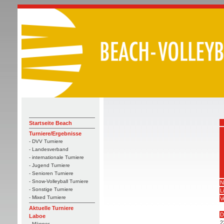
Startseite Beach
Turniere/Ergebnisse
- DVV Turniere
- Landesverband
- internationale Turniere
- Jugend Turniere
- Senioren Turniere
- Snow-Volleyball Turniere
N
- Sonstige Turniere
L
- Mixed Turniere
V
Aktuelle Turniere
D
Laboe
2
- Männer