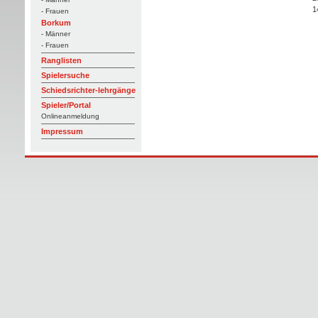
1
- Frauen
Borkum
- Männer
- Frauen
Ranglisten
Spielersuche
Schiedsrichter-lehrgänge
Spieler/Portal
Onlineanmeldung
Impressum