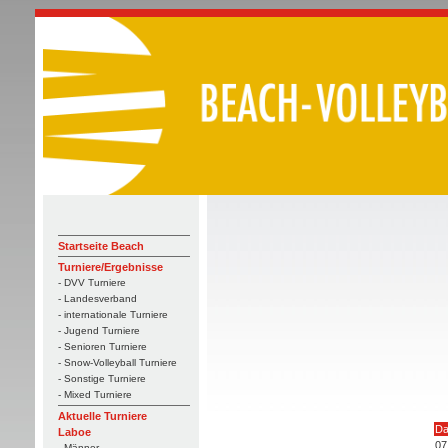
Startseite Beach
Turniere/Ergebnisse
- DVV Turniere
- Landesverband
- internationale Turniere
- Jugend Turniere
- Senioren Turniere
- Snow-Volleyball Turniere
- Sonstige Turniere
- Mixed Turniere
Aktuelle Turniere
Da
Laboe
07
- Männer