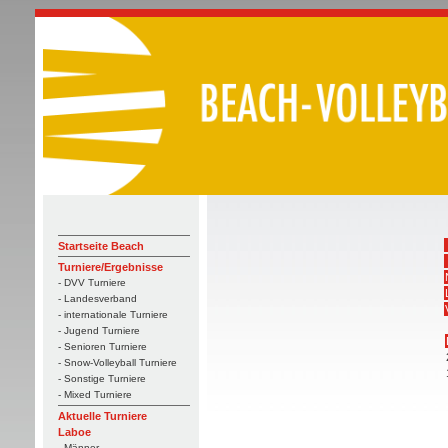
Startseite Beach
Turniere/Ergebnisse
- DVV Turniere
- Landesverband
- internationale Turniere
- Jugend Turniere
- Senioren Turniere
- Snow-Volleyball Turniere
- Sonstige Turniere
- Mixed Turniere
Aktuelle Turniere
Laboe
- Männer