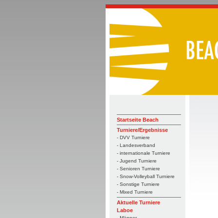
Startseite Beach
Turniere/Ergebnisse
- DVV Turniere
- Landesverband
- internationale Turniere
- Jugend Turniere
- Senioren Turniere
- Snow-Volleyball Turniere
- Sonstige Turniere
- Mixed Turniere
Aktuelle Turniere
Laboe
- Männer