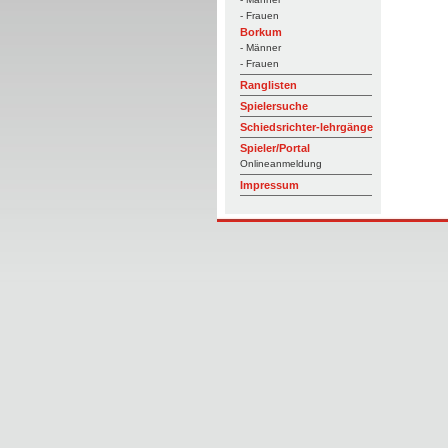
- Frauen
Borkum
- Männer
- Frauen
Ranglisten
Spielersuche
Schiedsrichter-lehrgänge
Spieler/Portal
Onlineanmeldung
Impressum