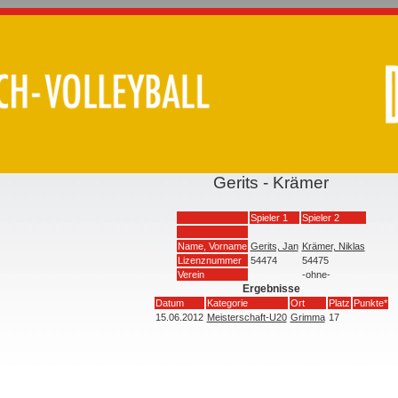
Gerits - Krämer
Spieler 1
Spieler 2
Name, Vorname
Gerits, Jan
Krämer, Niklas
Lizenznummer
54474
54475
Verein
-ohne-
Ergebnisse
Datum
Kategorie
Ort
Platz
Punkte*
15.06.2012
Meisterschaft-U20
Grimma
17