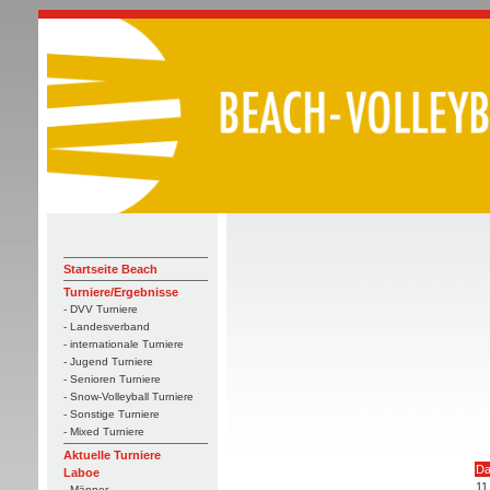
Startseite Beach
Turniere/Ergebnisse
- DVV Turniere
- Landesverband
- internationale Turniere
- Jugend Turniere
- Senioren Turniere
- Snow-Volleyball Turniere
- Sonstige Turniere
- Mixed Turniere
Aktuelle Turniere
Da
Laboe
11
- Männer