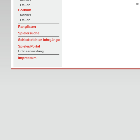
01
- Frauen
Borkum
- Männer
- Frauen
Ranglisten
Spielersuche
Schiedsrichter-lehrgänge
Spieler/Portal
Onlineanmeldung
Impressum