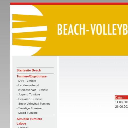
Startseite Beach
Turniere/Ergebnisse
- DVV Turniere
- Landesverband
- internationale Turniere
- Jugend Turniere
Datum
- Senioren Turniere
11.08.20
- Snow-Volleyball Turniere
26.06.20
- Sonstige Turniere
- Mixed Turniere
Aktuelle Turniere
Laboe
- Männer