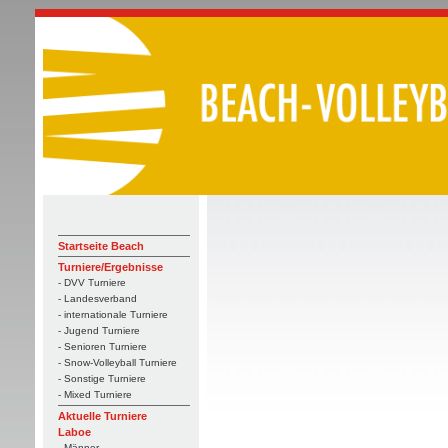
Startseite Beach
Turniere/Ergebnisse
- DVV Turniere
- Landesverband
- internationale Turniere
- Jugend Turniere
- Senioren Turniere
- Snow-Volleyball Turniere
- Sonstige Turniere
- Mixed Turniere
Aktuelle Turniere
Laboe
- Männer