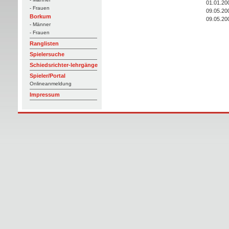
01.01.20
- Frauen
09.05.20
Borkum
09.05.20
- Männer
- Frauen
Ranglisten
Spielersuche
Schiedsrichter-lehrgänge
Spieler/Portal
Onlineanmeldung
Impressum