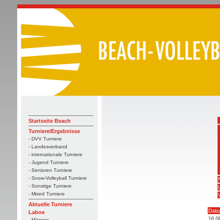
Startseite Beach
Turniere/Ergebnisse
- DVV Turniere
- Landesverband
- internationale Turniere
- Jugend Turniere
- Senioren Turniere
- Snow-Volleyball Turniere
- Sonstige Turniere
- Mixed Turniere
Aktuelle Turniere
Dat
Laboe
16.0
- Männer