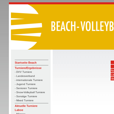
Startseite Beach
Turniere/Ergebnisse
Na
- DVV Turniere
Li
- Landesverband
Ve
- internationale Turniere
- Jugend Turniere
- Senioren Turniere
- Snow-Volleyball Turniere
- Sonstige Turniere
- Mixed Turniere
Aktuelle Turniere
Laboe
- Männer