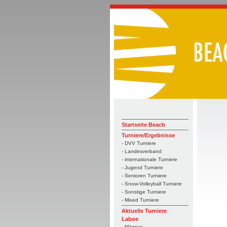
Startseite Beach
Turniere/Ergebnisse
- DVV Turniere
- Landesverband
- internationale Turniere
- Jugend Turniere
- Senioren Turniere
- Snow-Volleyball Turniere
- Sonstige Turniere
- Mixed Turniere
Aktuelle Turniere
Laboe
- Männer