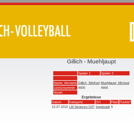
Gillich - Muehljaupt
Spieler 1
Spieler 2
Name, Vorname
Gillich, Winfred
Muehljaupt, Micheal
Lizenznummer
4905
4906
Verein
Ergebnisse
Datum
Kategorie
Ort
Platz
Punkte*
10.07.2010
LM Senioren-Ü47
Ingolstadt
9