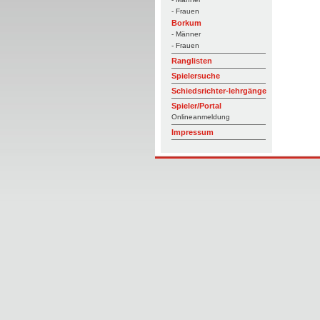
- Frauen
Borkum
- Männer
- Frauen
Ranglisten
Spielersuche
Schiedsrichter-lehrgänge
Spieler/Portal
Onlineanmeldung
Impressum