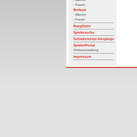
- Frauen
Borkum
- Männer
- Frauen
Ranglisten
Spielersuche
Schiedsrichter-lehrgänge
Spieler/Portal
Onlineanmeldung
Impressum