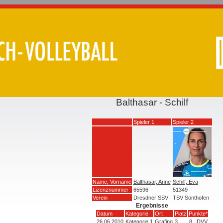
Balthasar - Schilf
Spieler 1
Spieler 2
Name, Vorname
Balthasar, Anne
Schilf, Eva
Lizenznummer
65596
51349
Verein
Dresdner SSV
TSV Sonthofen
Ergebnisse
Datum
Kategorie
Ort
Platz
Punkte*
26.06.2010
Kategorie 1
Grafing
3
8
DVV