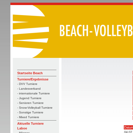
Startseite Beach
Turniere/Ergebnisse
- DVV Turniere
- Landesverband
- internationale Turniere
- Jugend Turniere
- Senioren Turniere
- Snow-Volleyball Turniere
- Sonstige Turniere
- Mixed Turniere
Aktuelle Turniere
Datu
Laboe
04.07
- Männer