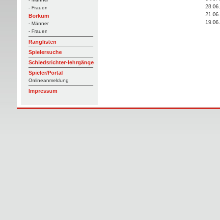
28.06
- Frauen
21.06
Borkum
19.06
- Männer
- Frauen
Ranglisten
Spielersuche
Schiedsrichter-lehrgänge
Spieler/Portal
Onlineanmeldung
Impressum