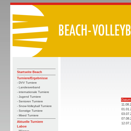
Startseite Beach
Turniere/Ergebnisse
- DVV Turniere
- Landesverband
- internationale Turniere
- Jugend Turniere
Datum
- Senioren Turniere
11.08.
- Snow-Volleyball Turniere
01.01.
- Sonstige Turniere
03.07.
- Mixed Turniere
07.08.
Aktuelle Turniere
12.07.
Laboe
- Männer