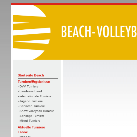
Startseite Beach
Turniere/Ergebnisse
- DVV Turniere
- Landesverband
- internationale Turniere
- Jugend Turniere
- Senioren Turniere
- Snow-Volleyball Turniere
- Sonstige Turniere
- Mixed Turniere
Aktuelle Turniere
Laboe
- Männer