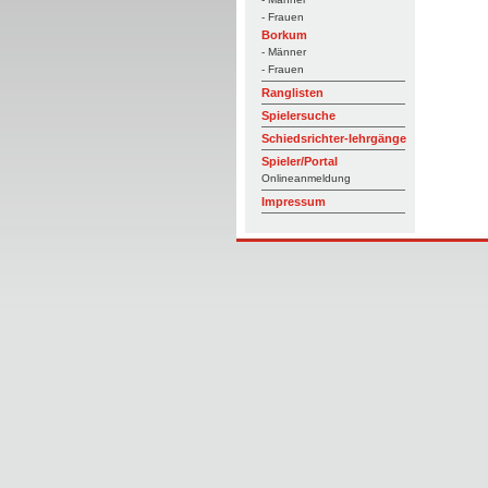
- Frauen
Borkum
- Männer
- Frauen
Ranglisten
Spielersuche
Schiedsrichter-lehrgänge
Spieler/Portal
Onlineanmeldung
Impressum