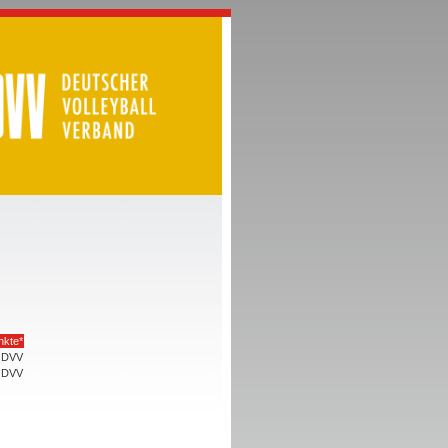
nkte*
DVV
DVV