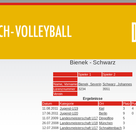
Bienek - Schwarz
Spieler 1
Spieler 2
Name, Vorname
Bienek, Severin
Schwarz, Johannes
Lizenznummer
3234
3551
Verein
Ergebnisse
Datum
Kategorie
Ort
Platz
Pu
11.08.2011
Jugend-U19
Kiel
3
4
17.06.2011
Jugend-U20
Berlin
9
0
11.07.2009
Landesmeisterschaft U17
Dingolfing
5
26.07.2008
Landesmeisterschaft U18
München
3
12.07.2008
Landesmeisterschaft U17
Schnaittenbach
3