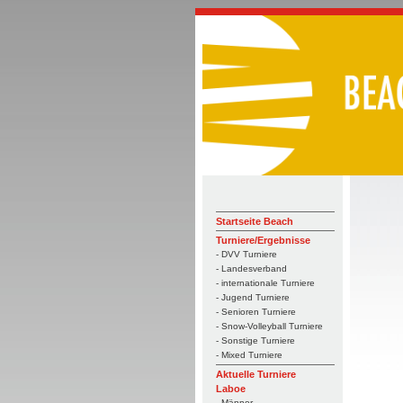
Startseite Beach
Turniere/Ergebnisse
- DVV Turniere
- Landesverband
- internationale Turniere
- Jugend Turniere
- Senioren Turniere
- Snow-Volleyball Turniere
- Sonstige Turniere
- Mixed Turniere
Aktuelle Turniere
Laboe
- Männer