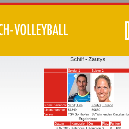
Schilf - Zautys
Spieler 1
Spieler 2
Name, Vorname
Schilf, Eva
Zautys, Tatjana
Lizenznummer
51349
50630
Verein
TSV Sonthofen
SV Winnenden Krutzkamb
Ergebnisse
Datum
Kategorie
Ort
Platz
Punkte*
07.07.2012
Kategorie 1
Kempten
3
8
DVV