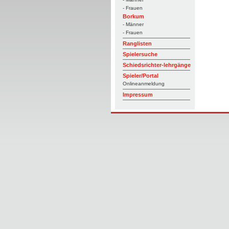
- Frauen
Borkum
- Männer
- Frauen
Ranglisten
Spielersuche
Schiedsrichter-lehrgänge
Spieler/Portal
Onlineanmeldung
Impressum