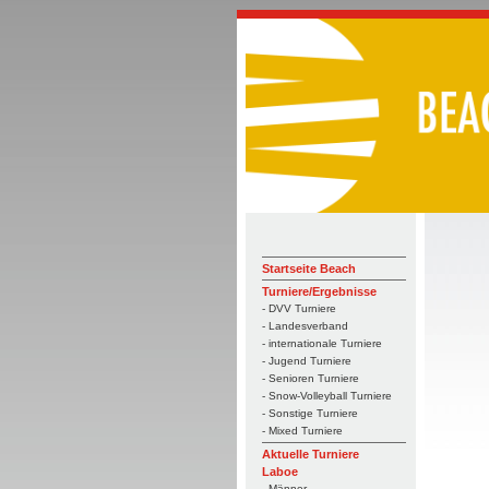
Startseite Beach
Turniere/Ergebnisse
- DVV Turniere
- Landesverband
- internationale Turniere
- Jugend Turniere
- Senioren Turniere
- Snow-Volleyball Turniere
- Sonstige Turniere
- Mixed Turniere
Aktuelle Turniere
Laboe
- Männer