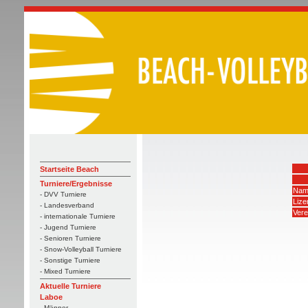
Startseite Beach
Turniere/Ergebnisse
Nam
- DVV Turniere
Liz
- Landesverband
Vere
- internationale Turniere
- Jugend Turniere
- Senioren Turniere
- Snow-Volleyball Turniere
- Sonstige Turniere
- Mixed Turniere
Aktuelle Turniere
Laboe
- Männer