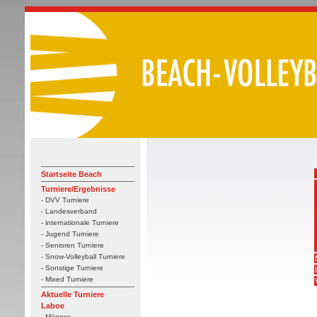
Startseite Beach
Turniere/Ergebnisse
- DVV Turniere
- Landesverband
- internationale Turniere
- Jugend Turniere
- Senioren Turniere
- Snow-Volleyball Turniere
- Sonstige Turniere
- Mixed Turniere
Aktuelle Turniere
Laboe
- Männer