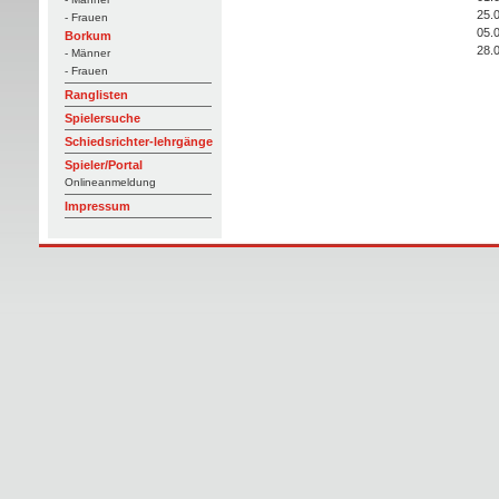
25.
- Frauen
05.
Borkum
28.
- Männer
- Frauen
Ranglisten
Spielersuche
Schiedsrichter-lehrgänge
Spieler/Portal
Onlineanmeldung
Impressum