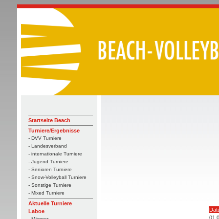
Startseite Beach
Turniere/Ergebnisse
- DVV Turniere
- Landesverband
- internationale Turniere
- Jugend Turniere
- Senioren Turniere
- Snow-Volleyball Turniere
- Sonstige Turniere
- Mixed Turniere
Aktuelle Turniere
Dat
Laboe
01.
- Männer