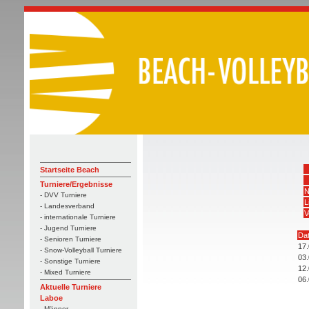
Startseite Beach
Turniere/Ergebnisse
N
- DVV Turniere
L
- Landesverband
V
- internationale Turniere
- Jugend Turniere
Da
- Senioren Turniere
17.
- Snow-Volleyball Turniere
03.
- Sonstige Turniere
12.
- Mixed Turniere
06.
Aktuelle Turniere
Laboe
- Männer