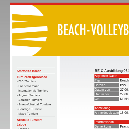
BE-C Ausbildung 06/
Startseite Beach
Allgemein Daten
Turniere/Ergebnisse
Typ
Beach 
- DVV Turniere
Bereich
BVV
- Landesverband
Datum von
27.06
- internationale Turniere
Datum bis
27.06
- Jugend Turniere
Ort
Mühld
- Senioren Turniere
- Snow-Volleyball Turniere
Anmeldung
- Sonstige Turniere
Anmeldezeitraum
18.06.
- Mixed Turniere
Aktuelle Turniere
Informationen
Laboe
Bemerkung
Praxis
- Männer