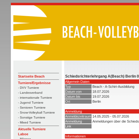
Schiedsrichterlehrgang A(Beach) Berlin 
Startseite Beach
Allgemein Daten
Turniere/Ergebnisse
Typ
Beach - A-Schiri-Ausbildung
- DVV Turniere
Datum von
18.07.2026
- Landesverband
Datum bis
19.07.2026
- internationale Turniere
Ort
Berlin
- Jugend Turniere
- Senioren Turniere
Anmeldung
- Snow-Volleyball Turniere
Anmeldezeitraum
14.05.2025 - 05.07.2026
- Sonstige Turniere
Anmeldung
Anmeldungen über die Schieds
- Mixed Turniere
Link
Aktuelle Turniere
Laboe
Informationen
- Männer