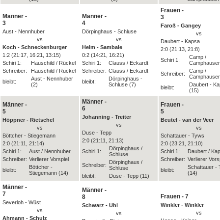
Frauen -
Männer -
Männer -
3
3
4
Faroß - Gangey
Aust - Nennhuber
Dörpinghaus - Schluse
vs
vs
vs
Daubert - Kapsa
Koch - Schneckenburger
Helm - Sambale
2:0 (21:13, 21:8)
1:2 (21:17, 16:21, 13:15)
0:2 (14:21, 16:21)
Camp /
Schiri 1:
Schiri 1:
Hauschild / Rückel
Schiri 1:
Clauss / Eckardt
Camphause
Schreiber:
Hauschild / Rückel
Schreiber:
Clauss / Eckardt
Camp /
Schreiber:
Camphause
Aust - Nennhuber
Dörpinghaus -
bleibt:
bleibt:
(2)
Schluse (7)
Daubert - K
bleibt:
(15)
Männer -
Männer -
Frauen -
6
5
5
Johanning - Treiter
Höppner - Rietschel
Beutel - van der Veer
vs
vs
vs
Duse - Tepp
Böttcher - Stiegemann
Schattauer - Tyws
2:0 (21:11, 21:13)
2:0 (21:11, 21:14)
2:0 (23:21, 21:10)
Dörpinghaus /
Schiri 1:
Aust / Nennhuber
Schiri 1:
Schiri 1:
Daubert / Ka
Schluse
Schreiber:
Verlierer Vorspiel
Schreiber:
Verlierer Vors
Dörpinghaus /
Schreiber:
Böttcher -
Schattauer -
Schluse
bleibt:
bleibt:
Stiegemann (14)
(14)
bleibt:
Duse - Tepp (11)
Männer -
Männer -
7
Frauen - 7
8
Severloh - Wüst
Winkler - Winkler
Schwarz - Uhl
vs
vs
vs
Ahmann - Schulz