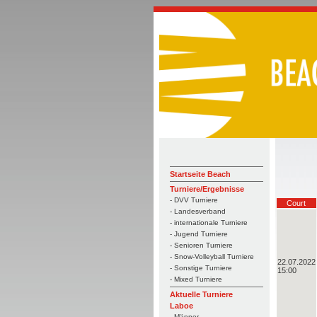
Startseite Beach
Turniere/Ergebnisse
- DVV Turniere
Court
- Landesverband
- internationale Turniere
- Jugend Turniere
- Senioren Turniere
- Snow-Volleyball Turniere
22.07.2022
- Sonstige Turniere
15:00
- Mixed Turniere
Aktuelle Turniere
Laboe
- Männer