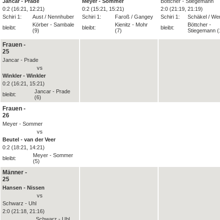
Jancar - Prade
Meyer - Sommer
Böttcher - Stiegemann
0:2 (16:21, 12:21)
0:2 (15:21, 15:21)
2:0 (21:19, 21:19)
Schiri 1:
Aust / Nennhuber
Schiri 1:
Faroß / Gangey
Schiri 1:
Schäkel / We
Körber - Sambale
Kienitz - Mohr
Böttcher -
bleibt:
bleibt:
bleibt:
(9)
(7)
Stiegemann (
Frauen -
25
Jancar - Prade
vs
Winkler - Winkler
0:2 (16:21, 15:21)
Jancar - Prade
bleibt:
(6)
Frauen -
26
Meyer - Sommer
vs
Beutel - van der Veer
0:2 (18:21, 14:21)
Meyer - Sommer
bleibt:
(5)
Männer -
25
Hansen - Nissen
vs
Schwarz - Uhl
2:0 (21:18, 21:16)
Schwarz - Uhl