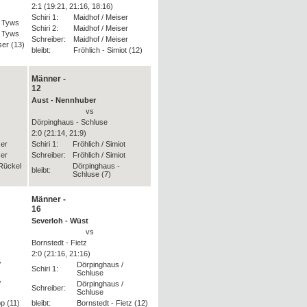
2:1 (19:21, 21:16, 18:16)
Schiri 1:
Maidhof / Meiser
/ Tyws
Schiri 2:
Maidhof / Meiser
/ Tyws
Schreiber:
Maidhof / Meiser
ser (13)
bleibt:
Fröhlich - Simiot (12)
Männer -
12
Aust - Nennhuber
vs
Dörpinghaus - Schluse
2:0 (21:14, 21:9)
ser
Schiri 1:
Fröhlich / Simiot
ser
Schreiber:
Fröhlich / Simiot
Rückel
Dörpinghaus -
bleibt:
Schluse (7)
Männer -
16
Severloh - Wüst
vs
Bornstedt - Fietz
2:0 (21:16, 21:16)
/
Dörpinghaus /
Schiri 1:
Schluse
/
Dörpinghaus /
Schreiber:
Schluse
p (11)
bleibt:
Bornstedt - Fietz (12)