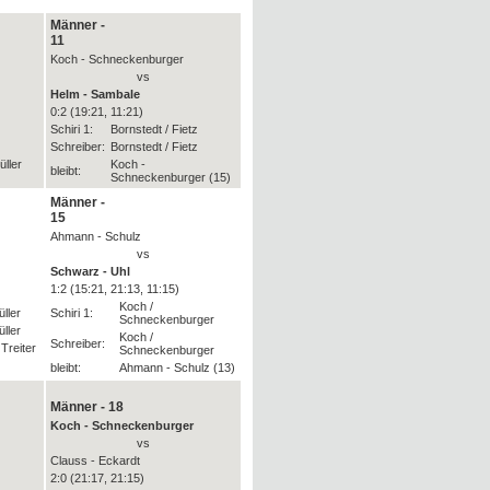
Männer -
11
Koch - Schneckenburger
vs
Helm - Sambale
0:2 (19:21, 11:21)
Schiri 1:
Bornstedt / Fietz
Schreiber:
Bornstedt / Fietz
ller
Koch -
bleibt:
Schneckenburger (15)
Männer -
15
Ahmann - Schulz
vs
Schwarz - Uhl
1:2 (15:21, 21:13, 11:15)
Koch /
ller
Schiri 1:
Schneckenburger
ller
Koch /
Schreiber:
Treiter
Schneckenburger
bleibt:
Ahmann - Schulz (13)
Männer - 18
Koch - Schneckenburger
vs
Clauss - Eckardt
2:0 (21:17, 21:15)