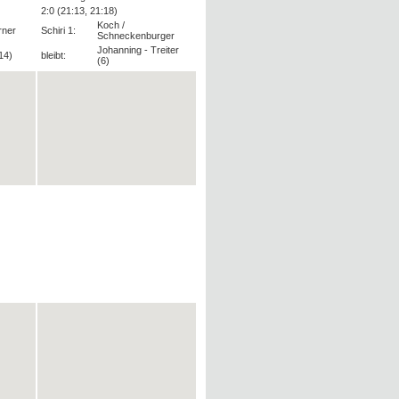
2:0 (21:13, 21:18)
Koch /
rner
Schiri 1:
Schneckenburger
Johanning - Treiter
14)
bleibt:
(6)