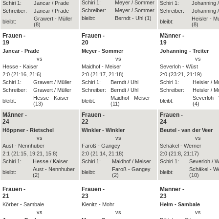
Schiri 1:
Meyer / Sommer
Schiri 1:
Jancar / Prade
Schiri 1:
Johanning /
Schreiber:
Meyer / Sommer
Schreiber:
Jancar / Prade
Schreiber:
Johanning /
bleibt:
Berndt - Uhl (1)
Grawert - Müller
Heisler - 
bleibt:
bleibt:
(8)
(8)
Frauen -
Frauen -
Männer -
19
20
19
Jancar - Prade
Meyer - Sommer
Johanning - Treiter
vs
vs
vs
Hesse - Kaiser
Maidhof - Meiser
Severloh - Wüst
2:0 (21:16, 21:6)
2:0 (21:17, 21:18)
2:0 (23:21, 21:19)
Schiri 1:
Grawert / Müller
Schiri 1:
Berndt / Uhl
Schiri 1:
Heisler / 
Schreiber:
Grawert / Müller
Schreiber:
Berndt / Uhl
Schreiber:
Heisler / 
Hesse - Kaiser
Maidhof - Meiser
Severloh -
bleibt:
bleibt:
bleibt:
(13)
(11)
(4)
Männer -
Frauen -
Frauen -
24
22
24
Höppner - Rietschel
Winkler - Winkler
Beutel - van der Veer
vs
vs
vs
Aust - Nennhuber
Faroß - Gangey
Schäkel - Werner
2:1 (21:15, 19:21, 15:8)
2:0 (21:14, 21:18)
2:0 (21:8, 21:17)
Schiri 1:
Hesse / Kaiser
Schiri 1:
Maidhof / Meiser
Schiri 1:
Severloh / 
Aust - Nennhuber
Faroß - Gangey
Schäkel - W
bleibt:
bleibt:
bleibt:
(2)
(2)
(10)
Frauen -
Frauen -
Männer -
21
23
23
Körber - Sambale
Kienitz - Mohr
Helm - Sambale
vs
vs
vs