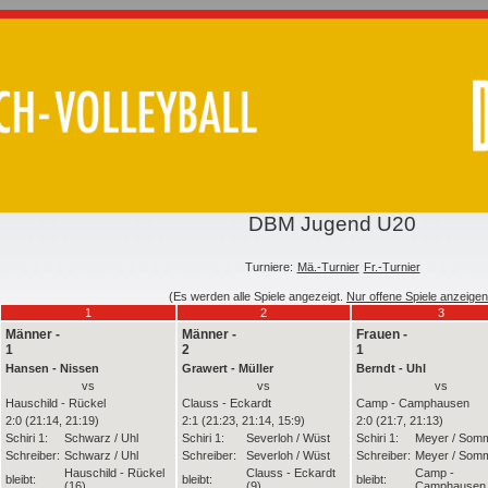
DBM Jugend U20
Turniere:
Mä.-Turnier
Fr.-Turnier
(Es werden alle Spiele angezeigt.
Nur offene Spiele anzeigen
1
2
3
Männer -
Männer -
Frauen -
1
2
1
Hansen - Nissen
Grawert - Müller
Berndt - Uhl
vs
vs
vs
Hauschild - Rückel
Clauss - Eckardt
Camp - Camphausen
2:0 (21:14, 21:19)
2:1 (21:23, 21:14, 15:9)
2:0 (21:7, 21:13)
Schiri 1:
Schwarz / Uhl
Schiri 1:
Severloh / Wüst
Schiri 1:
Meyer / Som
Schreiber:
Schwarz / Uhl
Schreiber:
Severloh / Wüst
Schreiber:
Meyer / Som
Hauschild - Rückel
Clauss - Eckardt
Camp -
bleibt:
bleibt:
bleibt:
(16)
(9)
Camphausen 