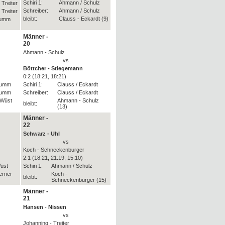
Schiri 1:
Ahmann / Schulz
 Treiter
Schreiber:
Ahmann / Schulz
 Treiter
bleibt:
Clauss - Eckardt (9)
Mumm
Männer -
20
Ahmann - Schulz
vs
Böttcher - Stiegemann
0:2 (18:21, 18:21)
Mumm
Schiri 1:
Clauss / Eckardt
Mumm
Schreiber:
Clauss / Eckardt
 Wüst
Ahmann - Schulz
bleibt:
(13)
Männer -
22
Schwarz - Uhl
vs
Koch - Schneckenburger
2:1 (18:21, 21:19, 15:10)
Wüst
Schiri 1:
Ahmann / Schulz
erner
Koch -
bleibt:
Schneckenburger (15)
Männer -
21
Hansen - Nissen
vs
Johanning - Treiter