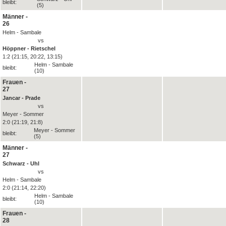
bleibt:
(5)
Männer -
26
Helm - Sambale
vs
Höppner - Rietschel
1:2 (21:15, 20:22, 13:15)
Helm - Sambale
bleibt:
(10)
Frauen -
27
Jancar - Prade
vs
Meyer - Sommer
2:0 (21:19, 21:8)
Meyer - Sommer
bleibt:
(5)
Männer -
27
Schwarz - Uhl
vs
Helm - Sambale
2:0 (21:14, 22:20)
Helm - Sambale
bleibt:
(10)
Frauen -
28