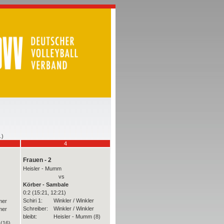
.)
4
Frauen - 2
Heisler - Mumm
vs
Körber - Sambale
0:2 (15:21, 12:21)
Schiri 1:
Winkler / Winkler
mer
Schreiber:
Winkler / Winkler
mer
bleibt:
Heisler - Mumm (8)
(16)