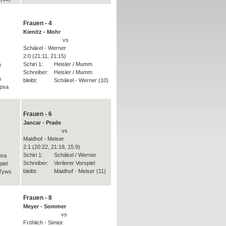
Frauen - 4
Kienitz - Mohr
vs
Schäkel - Werner
2:0 (21:11, 21:15)
Schiri 1:
Heisler / Mumm
n
Schreiber:
Heisler / Mumm
n
bleibt:
Schäkel - Werner (10)
apsa
Frauen - 6
Jancar - Prade
vs
Maidhof - Meiser
2:1 (20:22, 21:18, 15:9)
Schiri 1:
Schäkel / Werner
psa
Schreiber:
Verlierer Vorspiel
piel
bleibt:
Maidhof - Meiser (11)
 Tyws
Frauen - 8
Meyer - Sommer
vs
Fröhlich - Simiot