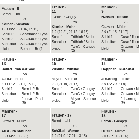
Frauen -
Männer -
Frauen - 9
11
9
Berndt - Uhl
Faroß - Gangey
Hansen - Nissen
vs
vs
vs
Körber - Sambale
Kienitz - Mohr
Grawert - Müller
1:2 (19:21, 21:16, 14:16)
1:2 (19:21, 21:12, 16:18)
2:0 (21:15, 21:17)
Schiri 1:
Schattauer / Tyws
Schiri 1:
Fröhlich / Simiot
Schiri 1:
Duse / Tepp
Schiri 2:
Schattauer / Tyws
Schreiber:
Fröhlich / Simiot
Schreiber:
Duse / Tepp
Schreiber:
Schattauer / Tyws
Faroß - Gangey
Grawert - Mü
bleibt:
bleibt:
bleibt:
Berndt - Uhl (1)
(2)
(8)
Frauen -
Frauen -
Männer -
13
15
13
Beutel - van der Veer
Winkler - Winkler
Höppner - Rietschel
vs
vs
vs
Jancar - Prade
Meyer - Sommer
Johanning - Treiter
2:1 (17:21, 21:4, 15:10)
2:0 (21:19, 21:17)
2:0 (22:20, 21:9)
Schiri 1:
Berndt / Uhl
Schiri 1:
Faroß / Gangey
Schiri 1:
Grawert / Mü
Schreiber:
Berndt / Uhl
Schreiber:
Faroß / Gangey
Schreiber:
Grawert / Mü
Jancar - Prade
Meyer - Sommer
Johanning - 
bleibt:
bleibt:
bleibt:
(6)
(5)
(6)
Männer -
Frauen -
Frauen - 17
17
18
Berndt - Uhl
Grawert - Müller
Faroß - Gangey
vs
vs
vs
Schäkel - Werner
Aust - Nennhuber
Heisler - Mumm
1:2 (21:9, 17:21, 13:15)
0:2 (14:21, 12:21)
2:0 (21:10, 21:16)