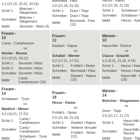
Hesse - Kaiser
Bornstedt - Fietz
1:2 (21:15, 20:22, 10:15)
2:0 (21:18, 21:15)
2:0 (21:19, 21:16)
Böttcher /
Schiri 1:
Schattauer 
Schiri 1:
Schiri 1:
Duse / Tepp
Stiegemann
Schreiber:
Schattauer 
Schreiber:
Duse / Tepp
Böttcher /
Schreiber:
bleibt:
Hesse - Kai
Bornstedt - Fietz
Stiegemann
bleibt:
(12)
bleibt:
Severloh - Wüst (4)
Frauen -
Frauen -
Männer -
10
12
10
Camp - Camphausen
Daubert - Kapsa
Hauschild - Rückel
vs
vs
vs
Heisler - Mumm
Schäkel - Werner
Clauss - Eckardt
0:2 (10:21, 15:21)
0:2 (17:21, 17:21)
1:2 (8:21, 21:16, 4:15)
Schiri 1:
Severloh / Wüst
Schiri 1:
Fröhlich / Simiot
Schiri 1:
Hesse / Kai
Schiri 2:
Severloh / Wüst
Schreiber:
Bornstedt / Fietz
Schreiber:
Hesse / Kai
Schreiber:
Severloh / Wüst
Daubert - Kapsa
Hauschild - 
bleibt:
bleibt:
Camp -
(15)
(16)
bleibt:
Camphausen (16)
Frauen -
Männer -
Frauen -
14
14
16
Schattauer - Tyws
Böttcher - Stiegemann
Hesse - Kaiser
vs
vs
vs
Maidhof - Meiser
Duse - Tepp
Fröhlich - Simiot
0:2 (16:21, 17:21)
2:0 (21:17, 21:17)
2:0 (21:18, 21:14)
Camp /
Schiri 1:
Hauschild 
Camphausen
Schiri 1:
Daubert / Kapsa
Schiri 1:
Rückel
Camp /
Schreiber:
Verlierer Vorspiel
Schreiber:
Hauschild 
Camphausen
Schreiber:
Fröhlich - Simiot
Rückel
bleibt:
Schattauer - Tyws
(12)
bleibt:
bleibt:
Duse - Tep
(14)