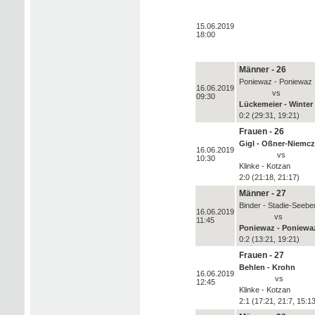
15.06.2019
18:00
Männer - 26
Poniewaz - Poniewaz
16.06.2019
vs
09:30
Lückemeier - Winter
0:2 (29:31, 19:21)
Frauen - 26
Gigl - Oßner-Niemc
16.06.2019
vs
10:30
Klinke - Kotzan
2:0 (21:18, 21:17)
Männer - 27
Binder - Stadie-Seebe
16.06.2019
vs
11:45
Poniewaz - Poniewa
0:2 (13:21, 19:21)
Frauen - 27
Behlen - Krohn
16.06.2019
vs
12:45
Klinke - Kotzan
2:1 (17:21, 21:7, 15:1