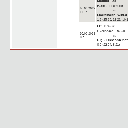
Männer - 28
Harms - Peemüller
16.06.2019
vs
14:15
Lückemeier - Winter
1:2 (25:23, 12:21, 10:
Frauen - 28
Overländer - Rößler
16.06.2019
vs
15:15
Gigl - Oßner-Niemc
0:2 (22:24, 8:21)