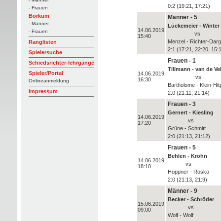
0:2 (19:21, 17:21)
- Frauen
Borkum
Männer - 5
- Männer
Lückemeier - Winter
14.06.2019
- Frauen
vs
15:40
Menzel - Richter-Dar
Ranglisten
2:1 (17:21, 22:20, 15:
Spielersuche
Frauen - 1
Schiedsrichter-lehrgänge
Tillmann - van de Ve
Spieler/Portal
14.06.2019
vs
16:30
Onlineanmeldung
Bartholome - Klein-Hi
Impressum
2:0 (21:11, 21:14)
Frauen - 3
Gernert - Kiesling
14.06.2019
vs
17:20
Grüne - Schmitt
2:0 (21:13, 21:12)
Frauen - 5
Behlen - Krohn
14.06.2019
vs
18:10
Höppner - Rosko
2:0 (21:13, 21:9)
Männer - 9
Becker - Schröder
15.06.2019
vs
09:00
Wolf - Wolf