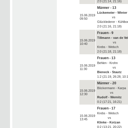
2:0 (21:14, 21:16)
Männer - 13
Lückemeier - Winter
15.06.2019
vs
09:50
Glücklederer - Kühlbo
2:0 (21:16, 21:18)
Frauen - 9
Tillmann - van de Ve
15.06.2019
vs
10:40
Krebs - Welsch
2:0 (21:18, 21:18)
Frauen - 13
Behlen - Krohn
15.06.2019
vs
11:30
Bieneck - Stautz
1:2 (21:19, 26:28, 10:
Männer - 20
Böckermann - Karpa
15.06.2019
vs
12:30
Rudolf - Wernitz
0:2 (17:21, 16:21)
Frauen - 17
Krebs - Welsch
15.06.2019
vs
13:45
Klinke - Kotzan
0:2 (13:21, 20:22)