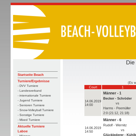
Die
Startseite Beach
Turniere/Ergebnisse
(Es w
- DVV Turniere
Court
1
- Landesverband
Männer - 1
- internationale Turniere
Becker - Schröder
- Jugend Turniere
14.06.2019
vs
14:00
- Senioren Turniere
Harms - Peemüller
- Snow-Volleyball Turniere
2:0 (21:12, 21:18)
- Sonstige Turniere
Männer - 6
- Mixed Turniere
Rudolf - Wernitz
Aktuelle Turniere
14.06.2019
vs
Laboe
14:50
Glücklederer - Kühl
- Männer