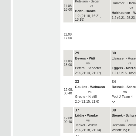
Ketelsen - Seger
Hammer - Harm
11.08.
vs
vs
16:00
Behr - Hanke
Holthausen - W
1:2 (21:18, 16:21,
1:2 (9:21, 25:23,
13:15)
11.08.
17:00
29
30
Bevers - Witt
Elsässer - Ros
11.08.
vs
vs
18:00
Peters - Schaefer
Eggers - Matza
2:0 (21:14, 21:17)
1:2 (21:15, 18:2
33
34
Geukes - Weimann
Rossek - Schr
12.08.
vs
vs
08:40
Grothe - Kreißl
Pool J Team 4
2:0 (21:15, 21:6)
-:-
37
38
Lüdje - Wanke
Bienek - Schwa
12.08.
vs
vs
09:40
Jeckel - Vollath
Reimann - Witt
2:0 (21:18, 21:14)
Verletzung B