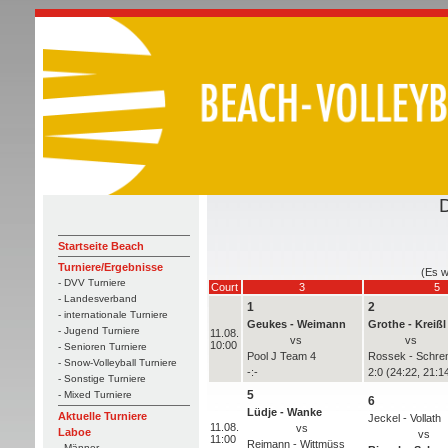
Startseite Beach
Turniere/Ergebnisse
(Es w
- DVV Turniere
Court
3
5
- Landesverband
1
2
- internationale Turniere
Geukes - Weimann
Grothe - Kreißl
- Jugend Turniere
11.08.
vs
vs
10:00
- Senioren Turniere
Pool J Team 4
Rossek - Schre
- Snow-Volleyball Turniere
-:-
2:0 (24:22, 21:1
- Sonstige Turniere
5
- Mixed Turniere
6
Lüdje - Wanke
Aktuelle Turniere
Jeckel - Vollath
11.08.
vs
Laboe
vs
11:00
Reimann - Wittmüss
- Männer