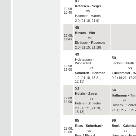
41
Ketelsen - Seger
12.08.
vs
10:40
Hammer - Harms
2:0 (21:18, 21:9)
45
Bevers - Witt
12.08.
vs
11:40
Elsässer - Rosenow
2:0 (21:15, 21:18)
49
50
Holthausen -
Windscheif
Jeckel - Vollath
12.08.
vs
vs
13:00
Scholten - Schröer
Lückemeier - 
1:2 (21:18, 15:21,
0:2 (16:21, 17:2
12:15)
53
54
Hölzig - Zager
Halfmann - Tin
12.08.
vs
vs
14:00
Peters - Schaefer
Rossek - Schre
2:1 (16:21, 21:18,
2:0 (21:17, 21:1
15:13)
95
96
Rees - Scherbarth
Beck - Kalenba
12.08.
vs
vs
15:00
Pool J Platz 4
Hammer - Harm