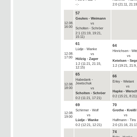
-:-
2:0 (21:11, 21:19
57
Geukes - Weimann
12.08.
vs
16:00
Scholten - Schröer
2:1 (21:19, 19:21,
15:11)
61
64
Lüdje - Wanke
Hinrichsen - Wi
12.08.
vs
vs
17:00
Hölzig - Zager
Ketelsen - Seg
1:2 (11:21, 21:15,
1:2 (19:21, 21:9,
12:15)
65
66
Habedank -
Erley - Wielant
Jewtschuk
12.08.
vs
18:00
vs
Hapke - Wersc
Scholten - Schröer
0:2 (15:21, 8:21)
0:2 (11:21, 17:21)
69
70
Schirmer - Wolf
Grothe - Kreißl
12.08.
vs
vs
19:00
Lüdje - Wanke
Halfmann - Tins
0:2 (12:21, 12:21)
2:0 (21:16, 21:1
74
Behr - Hanke