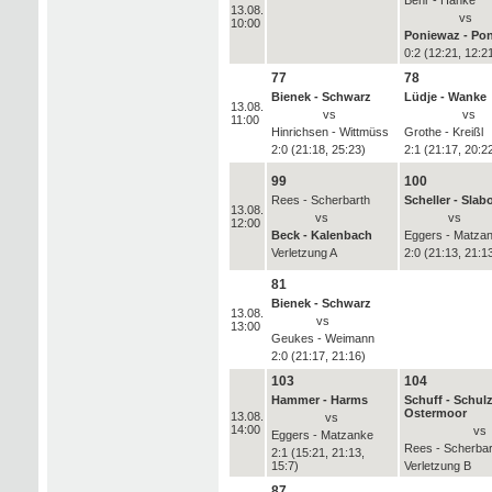
13.08.
vs
10:00
Poniewaz - Po
0:2 (12:21, 12:2
77
78
Bienek - Schwarz
Lüdje - Wanke
13.08.
vs
vs
11:00
Hinrichsen - Wittmüss
Grothe - Kreißl
2:0 (21:18, 25:23)
2:1 (21:17, 20:2
99
100
Rees - Scherbarth
Scheller - Slab
13.08.
vs
vs
12:00
Beck - Kalenbach
Eggers - Matza
Verletzung A
2:0 (21:13, 21:1
81
Bienek - Schwarz
13.08.
vs
13:00
Geukes - Weimann
2:0 (21:17, 21:16)
103
104
Hammer - Harms
Schuff - Schul
Ostermoor
13.08.
vs
14:00
vs
Eggers - Matzanke
Rees - Scherbar
2:1 (15:21, 21:13,
15:7)
Verletzung B
87