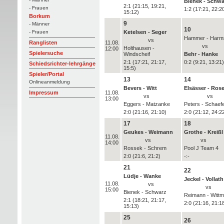
Bienek - Schwa
2:1 (21:15, 19:21,
- Frauen
1:2 (17:21, 22:20
15:12)
Borkum
9
- Männer
10
Ketelsen - Seger
- Frauen
Hammer - Harm
vs
11.08.
Ranglisten
vs
Holthausen -
12:00
Spielersuche
Windscheif
Behr - Hanke
2:1 (17:21, 21:17,
0:2 (9:21, 13:21)
Schiedsrichter-lehrgänge
15:5)
Spieler/Portal
13
14
Onlineanmeldung
Bevers - Witt
Elsässer - Ro
11.08.
Impressum
vs
vs
13:00
Eggers - Matzanke
Peters - Schaef
2:0 (21:16, 21:10)
2:0 (21:12, 24:2
17
18
Geukes - Weimann
Grothe - Kreißl
11.08.
vs
vs
14:00
Rossek - Schrem
Pool J Team 4
2:0 (21:6, 21:2)
-:-
21
22
Lüdje - Wanke
Jeckel - Vollath
11.08.
vs
vs
15:00
Bienek - Schwarz
Reimann - Witt
2:1 (18:21, 21:17,
2:0 (21:16, 21:1
15:13)
25
26